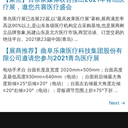
疗展，邀您共襄医疗盛会
青岛医疗展已连展22届,以“最具效果医疗展”著称,展商满意率
高达90%以上,是山东各级医疗机构定点采购基地,也是展商树
立品牌形象,拓建山东及北方医疗市场,商贸洽谈、订货交易的
绝佳平台。2021第23届中国(青岛) …
【展商推荐】曲阜乐康医疗科技集团股份有
限公司邀请您参与2021青岛医疗展
电动手术台 台面长度及宽度 2020mm×500mm；台面高度
及最低高度930mm×640mm（电动）；台面前后倾最大角
度前倾≥25°后倾≥20°（电动）；台面左右倾最大角度左倾
≥20°右倾≥20°（电动）；背板调节范围上折≥75°下折 …
Next
→