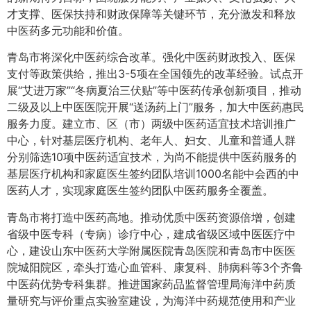
才支撑、医保扶持和财政保障等关键环节，充分激发和释放
中医药多元功能和价值。
青岛市将深化中医药综合改革。强化中医药财政投入、医保
支付等政策供给，推出3-5项在全国领先的改革经验。试点开
展“艾进万家”“冬病夏治三伏贴”等中医药传承创新项目，推动
二级及以上中医医院开展“送汤药上门”服务，加大中医药惠民
服务力度。建立市、区（市）两级中医药适宜技术培训推广
中心，针对基层医疗机构、老年人、妇女、儿童和普通人群
分别筛选10项中医药适宜技术，为尚不能提供中医药服务的
基层医疗机构和家庭医生签约团队培训1000名能中会西的中
医药人才，实现家庭医生签约团队中医药服务全覆盖。
青岛市将打造中医药高地。推动优质中医药资源倍增，创建
省级中医专科（专病）诊疗中心，建成省级区域中医医疗中
心，建设山东中医药大学附属医院青岛医院和青岛市中医医
院城阳院区，牵头打造心血管科、康复科、肺病科等3个齐鲁
中医药优势专科集群。推进国家药品监督管理局海洋中药质
量研究与评价重点实验室建设，为海洋中药规范使用和产业