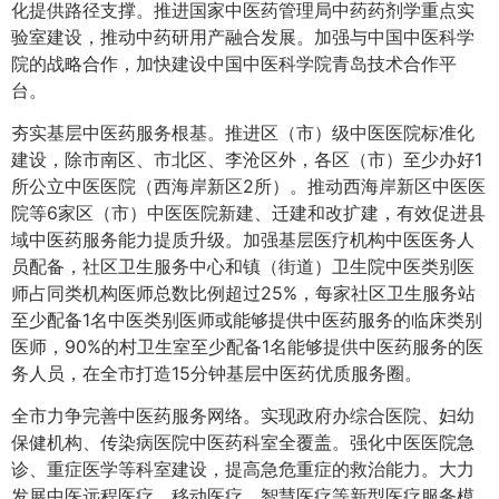
化提供路径支撑。推进国家中医药管理局中药药剂学重点实
验室建设，推动中药研用产融合发展。加强与中国中医科学
院的战略合作，加快建设中国中医科学院青岛技术合作平
台。
夯实基层中医药服务根基。推进区（市）级中医医院标准化
建设，除市南区、市北区、李沧区外，各区（市）至少办好1
所公立中医医院（西海岸新区2所）。推动西海岸新区中医医
院等6家区（市）中医医院新建、迁建和改扩建，有效促进县
域中医药服务能力提质升级。加强基层医疗机构中医医务人
员配备，社区卫生服务中心和镇（街道）卫生院中医类别医
师占同类机构医师总数比例超过25%，每家社区卫生服务站
至少配备1名中医类别医师或能够提供中医药服务的临床类别
医师，90%的村卫生室至少配备1名能够提供中医药服务的医
务人员，在全市打造15分钟基层中医药优质服务圈。
全市力争完善中医药服务网络。实现政府办综合医院、妇幼
保健机构、传染病医院中医药科室全覆盖。强化中医医院急
诊、重症医学等科室建设，提高急危重症的救治能力。大力
发展中医远程医疗、移动医疗、智慧医疗等新型医疗服务模