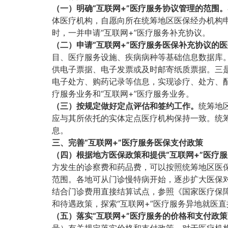
（一）明确“互联网+”医疗服务协议管理的范围。
体医疗机构，自愿向所在统筹地区医保经办机构申
时，一并申请“互联网+”医疗服务补充协议。
（二）申请“互联网+”医疗服务医保补充协议的
目、医疗服务设施、疾病病种等基础信息数据库
供电子票据、电子发票或及时邮寄纸质票据。三
电子处方、购药记录等信息，实现诊疗、处方、
疗服务业务和“互联网+”医疗服务业务。
（三）按规定做好定点评估和签约工作。
统筹地
应与其所依托的实体定点医疗机构保持一致。统筹
息。
三、完善“互联网+”医疗服务医保支付政策
（四）根据地方医保政策和提供“互联网+”医疗
方发生的诊察费和药品费，可以按照统筹地区医
范围。各地可从门诊慢特病开始，逐步扩大医保对
结合门诊费用直接结算试点，参照《国家医疗保障
和待遇政策，探索“互联网+”医疗服务异地就医
（五）落实“互联网+”医疗服务的价格和支付政策
号）有关规定落实价格和支付政策。对于医疗机构