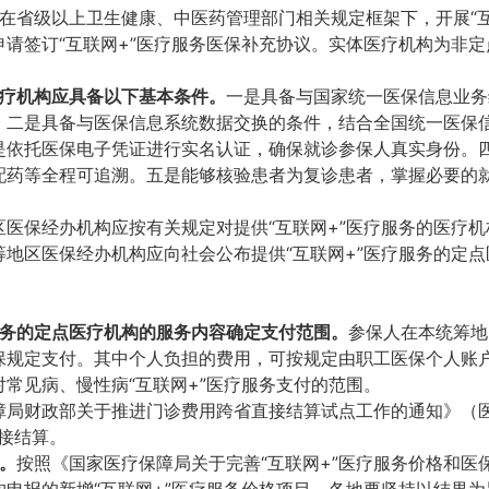
在省级以上卫生健康、中医药管理部门相关规定框架下，开展“
请签订“互联网+”医疗服务医保补充协议。实体医疗机构为非
医疗机构应具备以下基本条件。
一是具备与国家统一医保信息业务
。二是具备与医保信息系统数据交换的条件，结合全国统一医保
是依托医保电子凭证进行实名认证，确保就诊参保人真实身份。
配药等全程可追溯。五是能够核验患者为复诊患者，掌握必要的
区医保经办机构应按有关规定对提供“互联网+”医疗服务的医疗
地区医保经办机构应向社会公布提供“互联网+”医疗服务的定
服务的定点医疗机构的服务内容确定支付范围。
参保人在本统筹地
保规定支付。其中个人负担的费用，可按规定由职工医保个人账
常见病、慢性病“互联网+”医疗服务支付的范围。
局财政部关于推进门诊费用跨省直接结算试点工作的通知》（医保
直接结算。
。
按照《国家医疗保障局关于完善“互联网+”医疗服务价格和医保
申报的新增“互联网+”医疗服务价格项目，各地要坚持以结果