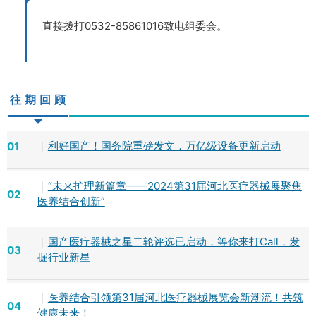
直接拨打0532-85861016致电组委会。
往期回顾
｜
利好国产！国务院重磅发文，万亿级设备更新启动
01
｜
“未来护理新篇章——2024第31届河北医疗器械展聚焦
02
医养结合创新”
｜
国产医疗器械之星二轮评选已启动，等你来打Call，发
03
掘行业新星
｜
医养结合引领第31届河北医疗器械展览会新潮流！共筑
04
健康未来！