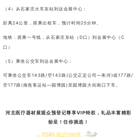
（4）从石家庄火车东站到达会展中心：
距离24公里，搭乘出租车，预计时间25分钟。
地铁：搭乘一号线，从石家庄东站（D口）到会展中心（C
口）
（5）乘坐公交车到达会展中心：
可乘坐公交车143路/空143路(公交正定公司—朱河)或177路/
空177路(南焦客运站—园博园)至园博园大街南口下车。
河北医疗器材展观众预登记尊享VIP特权，礼品丰富精彩
纷呈！任你挑选！
登记必享好礼